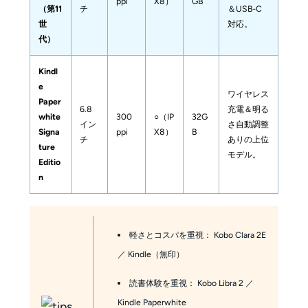
ppi
X8）
GB
（第11
チ
＆USB-C
世
対応。
代）
Kindl
e 
ワイヤレス
Paper
6.8
充電＆明る
white 
300
○（IP
32G
イン
さ自動調整
Signa
ppi
X8）
B
チ
ありの上位
ture 
モデル。
Editio
n
軽さとコスパを重視： Kobo Clara 2E
／ Kindle（無印）
読書体験を重視： Kobo Libra 2 ／
Kindle Paperwhite