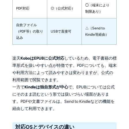
◯（端末により
PDF対応
◎（公式対応）
制限あり）
自炊ファイル
△（Send to 
（PDF等）の取り
USBで直接可
Kindle等経由）
込み
楽天
KoboはEPUBに公式対応
しているため、電子書籍の標
準形式を扱いやすい点が特徴です。PDFについても、端末
や利用方法によって読みやすさは変わりますが、公式の
利用範囲で閲覧できます。
一方で
Kindleは独自形式が中心
で、EPUBについては公式
にそのまま読むという形では扱いづらい場面がありま
す。PDFや文書ファイルは、Send to Kindleなどの機能を
経由して利用できます。
対応OSとデバイスの違い