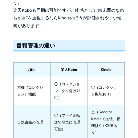
う。
楽天Koboも同期は可能ですが、体感として“端末間のなめ
らかさ”を重視するならKindleのほうが評価されやすい傾
向があります。
書籍管理の違い
項目
楽天Kobo
Kindle
◯（コレクショ
本棚（コレクシ
◯（コレクショ
ン、タグ分け対
ョン）機能
ン機能あり）
応）
△（Send to 
◯（ファイル転
Kindleで送信、管
自炊書籍の管理
送で簡単に管理
理はやや制限あ
可能）
り）