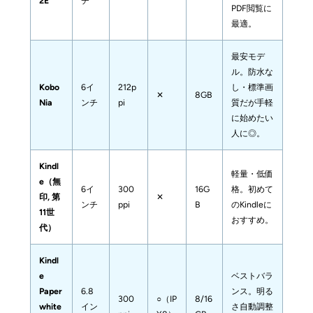
2E
チ
PDF閲覧に
最適。
最安モデ
ル。防水な
Kobo 
6イ
212p
し・標準画
✕
8GB
Nia
ンチ
pi
質だが手軽
に始めたい
人に◎。
Kindl
軽量・低価
e（無
6イ
300
16G
格。初めて
印, 第
✕
ンチ
ppi
B
のKindleに
11世
おすすめ。
代）
Kindl
e 
ベストバラ
Paper
6.8
ンス。明る
300
○（IP
8/16
white
イン
さ自動調整