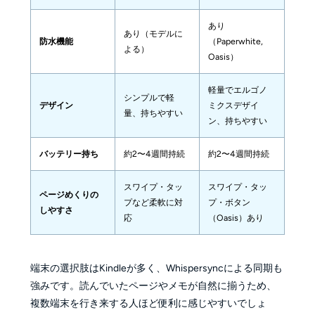
あり
あり（モデルに
防水機能
（Paperwhite, 
よる）
Oasis）
軽量でエルゴノ
シンプルで軽
デザイン
ミクスデザイ
量、持ちやすい
ン、持ちやすい
バッテリー持ち
約2〜4週間持続
約2〜4週間持続
スワイプ・タッ
スワイプ・タッ
ページめくりの
プなど柔軟に対
プ・ボタン
しやすさ
応
（Oasis）あり
端末の選択肢はKindleが多く、Whispersyncによる同期も
強みです。読んでいたページやメモが自然に揃うため、
複数端末を行き来する人ほど便利に感じやすいでしょ