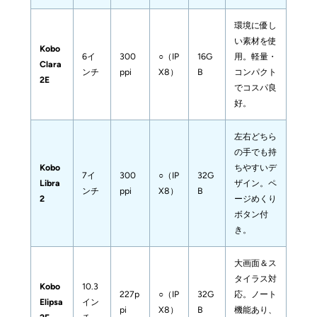
環境に優し
い素材を使
Kobo 
6イ
300
○（IP
16G
用。軽量・
Clara 
ンチ
ppi
X8）
B
コンパクト
2E
でコスパ良
好。
左右どちら
の手でも持
Kobo 
ちやすいデ
7イ
300
○（IP
32G
Libra 
ザイン。ペ
ンチ
ppi
X8）
B
2
ージめくり
ボタン付
き。
大画面＆ス
タイラス対
Kobo 
10.3
227p
○（IP
32G
応。ノート
Elipsa 
イン
pi
X8）
B
機能あり、