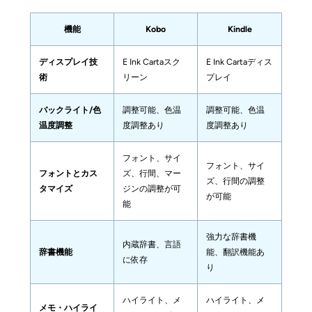
機能
Kobo
Kindle
ディスプレイ技
E Ink Cartaスク
E Ink Cartaディス
術
リーン
プレイ
バックライト/色
調整可能、色温
調整可能、色温
温度調整
度調整あり
度調整あり
フォント、サイ
フォント、サイ
フォントとカス
ズ、行間、マー
ズ、行間の調整
タマイズ
ジンの調整が可
が可能
能
強力な辞書機
内蔵辞書、言語
辞書機能
能、翻訳機能あ
に依存
り
ハイライト、メ
ハイライト、メ
メモ・ハイライ