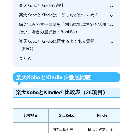
楽天KoboとKindleの評判
楽天KoboとKindleの比較表（26項目）
書籍数とジャンルの違い
楽天KoboとKindleは、どっちがおすすめ？
楽天Koboのメリットとデメリット
無料作品・読み放題サービスの違い
Kindleのメリットとデメリット
購入済みの電子書籍を「別の閲覧環境でも活用し
楽天Koboはこんな人におすすめ！
セール・ポイント還元の違い
たい」場合の選択肢：BookFab
Kindleはこんな人におすすめ
支払い方法の違い
楽天KoboとKindleに関するよくある質問
BookFab Kobo変換（楽天Kobo向け）
対応フォーマットの違い（EPUB・PDF・独自形
（FAQ）
BookFab Kindle変換（Kindle向け）
式）
まとめ
Q. Kindle端末で楽天Koboの本は読めますか？
対応OSとデバイスの違い
Q. 楽天Koboには読み放題サービスがあります
デバイス登録数の違い
か？
楽天KoboとKindleを徹底比較
ブラウザ上での読書の違い
Q. KindleとKobo、どちらでEPUBが使えます
オーディオブック連携の違い
か？
楽天KoboとKindleの比較表（26項目）
電子書籍リーダーの機種の違い
デバイス間での同期の違い
端末・同期・使い勝手の違い
比較項目
楽天Kobo
Kindle
書籍管理の違い
国内出版社中
幅広く網羅、洋
DRM管理の違い