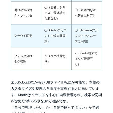
◯（著者、シリ
書籍の並べ替
◯（基本的な並
ーズ、最近読ん
え・フィルタ
べ替えに対応）
だ順など）
◯（Koboアカウ
◯（Amazonアカ
クラウド同期
ントで端末間同
ウントでスムー
期）
ズに同期）
×（Kindle端末で
フォルダ分け・
△（タグ機能あ
はタグ管理不
タグ管理
り）
可）
楽天KoboはPCからEPUBファイル転送が可能で、本棚の
カスタマイズや整理の自由度を重視する人に向いていま
す。Kindleはクラウドを中心に自動管理され、検索や同期
を含めた“手間の少なさ”が強みです。
「自分で整理したい」か「自動で揃ってほしい」かで選