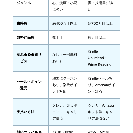
ジャンル
心、漫画・小説
書・技術書に強
広告表示の違い
に強い
い
書籍数
約400万冊以上
約700万冊以上
無料作品数
数千冊
数万冊以上
Kindle 
読み���題サ
なし（一部無料
Unlimited・
ービス
あり）
Prime Reading
頻繁にクーポン
Kindleセールあ
セール・ポイン
あり、楽天ポイ
り、Amazonポイ
ト還元
ント対応
ント対応
クレカ、楽天ポ
クレカ、Amazon
支払い方法
イント、キャリ
ギフト券、キャ
ア決済
リア決済など
対応ファイル形
EPUB（標準）、
AZW、MOBI、