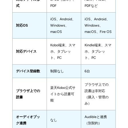
式
PDF
PDFなど
iOS、Android、
iOS、Android、
対応OS
Windows、
Windows、
macOS
macOS、Fire OS
Kobo端末、スマ
Kindle端末、スマ
対応デバイス
ホ、タブレッ
ホ、タブレッ
ト、PC
ト、PC
デバイス登録数
制限なし
6台
ブラウザ上での
楽天Kobo公式サ
ブラウザ上での
読書は非対応
イトから読書可
読書
（購入・管理の
能
み）
オーディオブッ
Audibleと連携
なし
ク連携
（別契約）