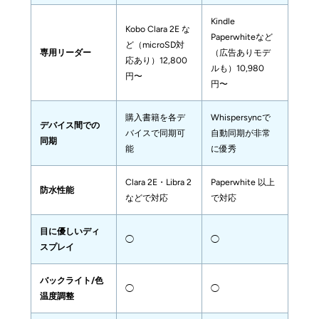
Kindle 
Kobo Clara 2E な
Paperwhiteなど
ど（microSD対
専用リーダー
（広告ありモデ
応あり）12,800
ルも）10,980
円〜
円〜
購入書籍を各デ
Whispersyncで
デバイス間での
バイスで同期可
自動同期が非常
同期
能
に優秀
Clara 2E・Libra 2 
Paperwhite 以上
防水性能
などで対応
で対応
目に優しいディ
◯
◯
スプレイ
バックライト/色
◯
◯
温度調整