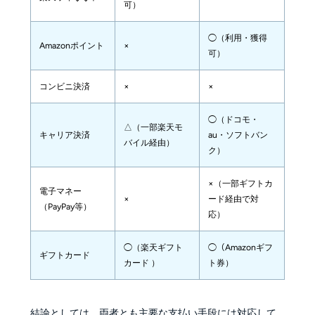
可）
◯（利用・獲得
Amazonポイント
×
可）
コンビニ決済
×
×
◯（ドコモ・
△（一部楽天モ
キャリア決済
au・ソフトバン
バイル経由）
ク）
×（一部ギフトカ
電子マネー
×
ード経由で対
（PayPay等）
応）
◯（楽天ギフト
◯（Amazonギフ
ギフトカード
カード ）
ト券）
結論としては、両者とも主要な支払い手段には対応して