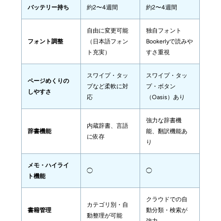
バッテリー持ち
約2〜4週間
約2〜4週間
自由に変更可能
独自フォント
フォント調整
（日本語フォン
Bookerlyで読みや
ト充実）
すさ重視
スワイプ・タッ
スワイプ・タッ
ページめくりの
プなど柔軟に対
プ・ボタン
しやすさ
応
（Oasis）あり
強力な辞書機
内蔵辞書、言語
辞書機能
能、翻訳機能あ
に依存
り
メモ・ハイライ
◯
◯
ト機能
クラウドでの自
カテゴリ別・自
書籍管理
動分類・検索が
動整理が可能
強力