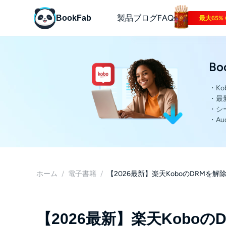
製品
ブログ
FAQs
BookFab
最大65% 
電子書籍
Bo
オーディオブック
マンガ
・Ko
・最
マガジン
・シ
・A
テクノロジー
ホーム
/
電子書籍
/
【2026最新】楽天KoboのDRMを解
【2026最新】楽天Kobo