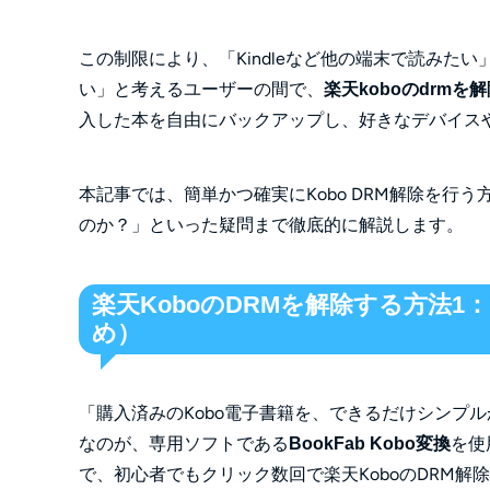
この制限により、「Kindleなど他の端末で読みたい
い」と考えるユーザーの間で、
楽天koboのdrmを
入した本を自由にバックアップし、好きなデバイス
本記事では、簡単かつ確実にKobo DRM解除を行
のか？」といった疑問まで徹底的に解説します。
楽天KoboのDRMを解除する方法1：B
め）
「購入済みのKobo電子書籍を、できるだけシンプ
なのが、専用ソフトである
を使
BookFab Kobo変換
で、初心者でもクリック数回で楽天KoboのDRM解