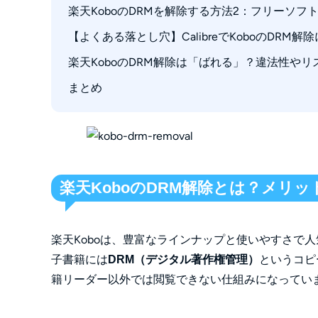
楽天KoboのDRMを解除する方法2：フリーソフト「
BookFab Kobo 変換の特徴
BookFabを使ったKobo DRM解除の手順
【よくある落とし穴】CalibreでKoboのDRM
CalibreとObok DeDRMプラグインの導入
CalibreでのDRM解除・変換手順
楽天KoboのDRM解除は「ばれる」？違法性やリ
原因1：「No userkeys found...」というエラ
原因2：独自の拡張子（KEPUB）の処理エラー
まとめ
解決策：全自動対応の専用ソフトに切り替え
楽天KoboのDRM解除とは？メリ
楽天Koboは、豊富なラインナップと使いやすさで
子書籍には
というコピ
DRM（デジタル著作権管理）
籍リーダー以外では閲覧できない仕組みになってい