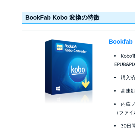
BookFab Kobo 変換の特徴
Bookfa
Kob
EPUB&P
購入済
高速
内蔵ブ
（ファイ
30日