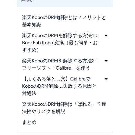
楽天KoboのDRM解除とは？メリットと
基本知識
楽天KoboのDRMを解除する方法1：
BookFab Kobo 変換（最も簡単・お
すすめ）
-
BookFab Kobo 変換の特徴
楽天KoboのDRMを解除する方法2：
-
BookFabを使ったKobo DRM解除の手
フリーソフト「Calibre」を使う
順
-
CalibreとObok DeDRMプラグインの
【よくある落とし穴】Calibreで
導入
KoboのDRM解除に失敗する原因と
-
CalibreでのDRM解除・変換手順
対処法
-
原因1：
楽天KoboのDRM解除は「ばれる」？違
「No userkeys found...」というエラ
法性やリスクを解説
ーが出る
まとめ
-
原因2：
独自の拡張子（KEPUB）の処理エラ