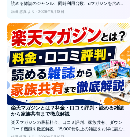
読める雑誌のジャンル、同時利用台数、dマガジンを含めた
3社の選び方を解説します。
鍋田 悠真 より - 2026年5月18日
楽天マガジンとは？料金・口コミ評判・読める雑誌
から家族共有まで徹底解説
楽天マガジンの最新料金、口コミ評判、家族共有、ダウン
ロード機能を徹底解説！15,000冊以上の雑誌をお得に読む
方法や、解約後も読めるように専用ソフト「BookFab」で
鍋田 悠真 より - 2026年5月18日