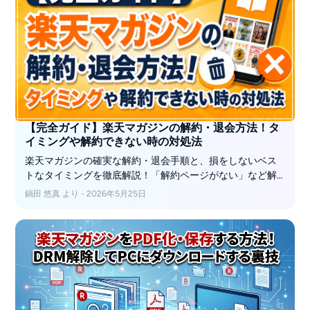
【完全ガイド】楽天マガジンの解約・退会方法！タ
イミングや解約できない時の対処法
楽天マガジンの確実な解約・退会手順と、損をしないベス
トなタイミングを徹底解説！「解約ページがない」など解
約できない時の対処法やお金の疑問も解決します。さら
鍋田 悠真 より - 2026年5月25日
に、解約後に読めなくなるお気に入り雑誌を、専用ツール
BookFabで高画質PDFとして永久保存する裏技も必見です。