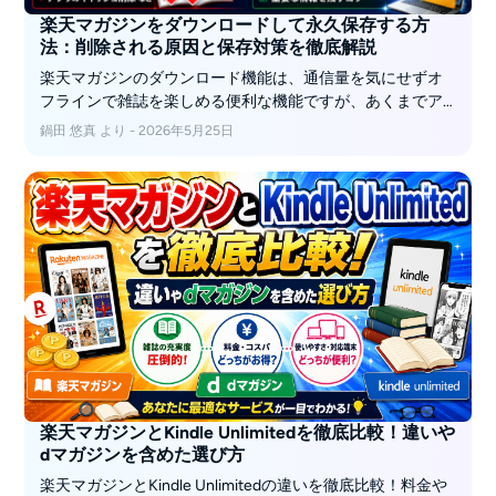
楽天マガジンをダウンロードして永久保存する方
法：削除される原因と保存対策を徹底解説
楽天マガジンのダウンロード機能は、通信量を気にせずオ
フラインで雑誌を楽しめる便利な機能ですが、あくまでア
プリ内の一時保存であるため、PDFや画像として永久保存
鍋田 悠真 より - 2026年5月25日
することはできません。せっかくダウンロードしても、配
信期限が過ぎれば突然読めなくなってしまうという注意点
があります。この記事では、そんな公式機能の仕組みや誤
解されやすいポイント、うまくダウンロードできない時の
対処法を分かりやすく解説します。さらに、「お気に入り
の特集や資料を期限に縛られずずっと手元に残したい」と
いう方に向けて、雑誌データをPDFやEPUBに変換してPCに
半永久的に保存できる新ツール「BookFab 楽天マガジン 変
換」を活用したとっておきの解決策もあわせてご紹介しま
す。
楽天マガジンとKindle Unlimitedを徹底比較！違いや
dマガジンを含めた選び方
楽天マガジンとKindle Unlimitedの違いを徹底比較！料金や