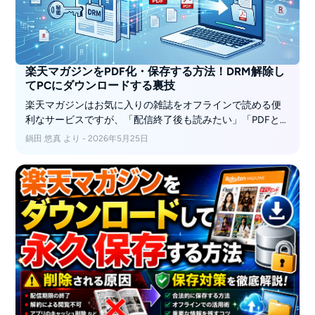
楽天マガジンをPDF化・保存する方法！DRM解除し
てPCにダウンロードする裏技
楽天マガジンはお気に入りの雑誌をオフラインで読める便
利なサービスですが、「配信終了後も読みたい」「PDFと
して手元に残したい」と思っても、強力な暗号化（DRM）
鍋田 悠真 より - 2026年5月25日
がかけられているため公式機能では永久保存できません。
PCブラウザの印刷機能を使っても画面は真っ白になり、ス
マホのスクリーンショットで数百ページを手作業で残すの
も非現実的です。この記事では、楽天マガジンをPDF化で
きない根本的な原因と手動保存の限界を分かりやすく解説
するとともに、その悩みを1クリックで解決するまもなく公
開予定の新ツール「BookFab 楽天マガジン 変換」をご紹介
します。制限をなくして自分だけのデジタルライブラリを
作りたい方は、ぜひ参考にしてください。