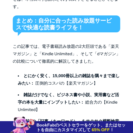
す。
まとめ：自分に合った読み放題サービ
スで快適な読書ライフを！
この記事では、電子書籍読み放題の2大巨頭である「楽天
マガジン」と「Kindle Unlimited」、そして「dマガジン」
の比較について徹底的に解説してきました。
とにかく安く、15,000冊以上の雑誌を隅々まで楽し
みたい：
圧倒的コスパの【楽天マガジン】
雑誌だけでなく、ビジネス書や小説、実用書など活
字の本を大量にインプットしたい：
総合力の【Kindle
Unlimited】
雑誌の「記事（キーワード）」をサクサク横断検索
BookFabのベストセラーをゲット、またはセッ
して情報収集したい：
UI最強の【dマガジン】
トを自由にカスタマイズして
65% OFF
！