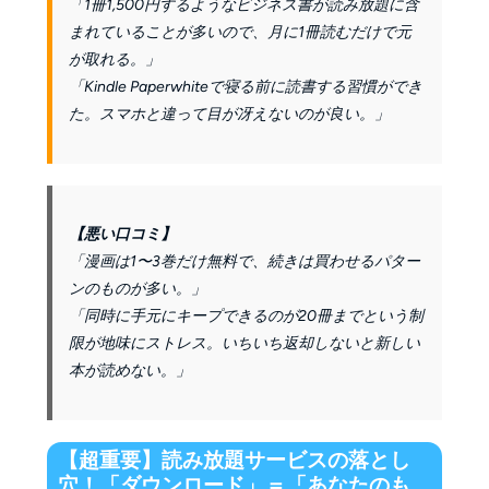
「1冊1,500円するようなビジネス書が読み放題に含
まれていることが多いので、月に1冊読むだけで元
が取れる。」
「Kindle Paperwhiteで寝る前に読書する習慣ができ
た。スマホと違って目が冴えないのが良い。」
【悪い口コミ】
「漫画は1〜3巻だけ無料で、続きは買わせるパター
ンのものが多い。」
「同時に手元にキープできるのが20冊までという制
限が地味にストレス。いちいち返却しないと新しい
本が読めない。」
【超重要】読み放題サービスの落とし
穴！「ダウンロード」＝「あなたのも