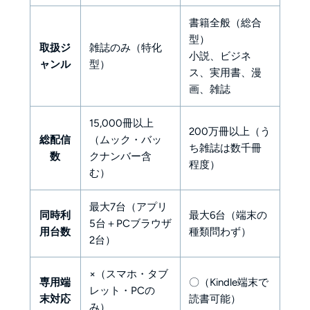
書籍全般（総合
型）
取扱ジ
雑誌のみ（特化
小説、ビジネ
ャンル
型）
ス、実用書、漫
画、雑誌
15,000冊以上
200万冊以上（う
総配信
（ムック・バッ
ち雑誌は数千冊
数
クナンバー含
程度）
む）
最大7台（アプリ
同時利
最大6台（端末の
5台＋PCブラウザ
用台数
種類問わず）
2台）
×（スマホ・タブ
専用端
〇（Kindle端末で
レット・PCの
末対応
読書可能）
み）