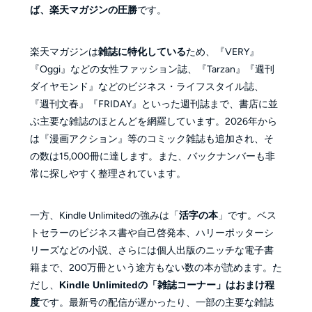
ば、楽天マガジンの圧勝
です。
楽天マガジンは
雑誌に特化している
ため、『VERY』
『Oggi』などの女性ファッション誌、『Tarzan』『週刊
ダイヤモンド』などのビジネス・ライフスタイル誌、
『週刊文春』『FRIDAY』といった週刊誌まで、書店に並
ぶ主要な雑誌のほとんどを網羅しています。2026年から
は『漫画アクション』等のコミック雑誌も追加され、そ
の数は15,000冊に達します。また、バックナンバーも非
常に探しやすく整理されています。
一方、Kindle Unlimitedの強みは「
活字の本
」です。ベス
トセラーのビジネス書や自己啓発本、ハリーポッターシ
リーズなどの小説、さらには個人出版のニッチな電子書
籍まで、200万冊という途方もない数の本が読めます。た
だし、
Kindle Unlimitedの「雑誌コーナー」はおまけ程
度
です。最新号の配信が遅かったり、一部の主要な雑誌