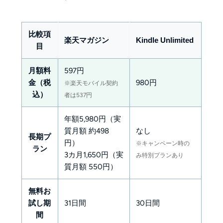
比較項
楽天マガジン
Kindle Unlimited
目
月額料
597円
金（税
980円
※楽天モバイル契約
込）
者は537円
年額5,980円（実
質月額 約498
なし
長期プ
円）
※キャンペーン時の
ラン
3カ月1,650円（実
み特別プランあり
質月額 550円）
無料お
試し期
31日間
30日間
間