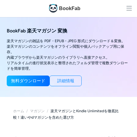
BookFab
BookFab 楽天マガジン 変換
楽天マガジンの雑誌を PDF・EPUB・JPEG 形式にダウンロード＆変換。
楽天マガジンのコンテンツをオフライン閲覧や個人バックアップ用に保
存。
内蔵ブラウザから楽天マガジンのライブラリへ直接アクセス。
リアルタイムの進行状況表示と整理されたフォルダ管理で複数ダウンロー
ドを簡単管理。
無料ダウンロード
詳細情報
ホーム
/
マガジン
/
楽天マガジンとKindle Unlimitedを徹底比
較！違いやdマガジンを含めた選び方