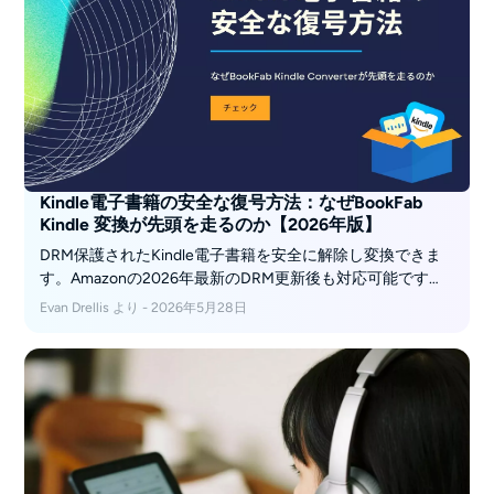
Kindle電子書籍の安全な復号方法：なぜBookFab
Kindle 変換が先頭を走るのか【2026年版】
DRM保護されたKindle電子書籍を安全に解除し変換できま
す。Amazonの2026年最新のDRM更新後も対応可能です。
BookFabのローカルインポートワークフローで、プライバ
Evan Drellis より - 2026年5月28日
シー、互換性、アカウントの安全性を確保。さらに、Kindle
ライブラリを将来に備えた状態に保つための実践的な手順
もご紹介します。