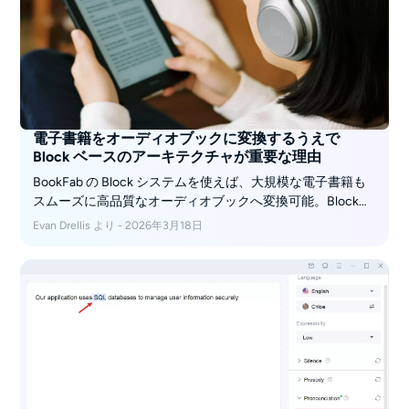
電子書籍をオーディオブックに変換するうえで
Block ベースのアーキテクチャが重要な理由
BookFab の Block システムを使えば、大規模な電子書籍も
スムーズに高品質なオーディオブックへ変換可能。Block分
割と将来を見据えた音声ワークフローを解説します。
Evan Drellis より - 2026年3月18日