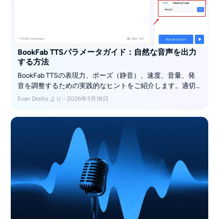
BookFab TTSパラメータガイド：自然な音声を出力
する方法
BookFab TTSの表現力、ポーズ（静音）、速度、音量、発
音を調整するための実践的なヒントをご紹介します。適切
に微調整することで、自然で魅力的な音声を実現できま
Evan Drellis より - 2026年3月18日
す。