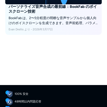
パーソナライズ音声合成の最前線：BookFab のボイ
スクローン技術
BookFab は、2〜5分程度の明瞭な音声サンプルから個人向
けのボイスクローンを生成できます。音声前処理、パラメ
ータ最適化、テキスト解析、後処理を組み合わせること
Evan Drellis より - 2026年3月17日
で、長文でも自然さと一貫性を保ちやすい設計になってい
ます。
100% 安全
48時間以内問題応答