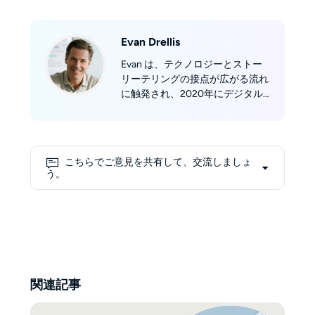
Evan Drellis
Evan は、テクノロジーとストー
リーテリングの接点が広がる流れ
に触発され、2020年にデジタル
読書業界に参入しました。以前は
5年間にわたりクラウド型メディ
アプラットフォームの構築に携わ
り、堅牢なセキュリティに支えら
こちらでご意見を共有して、交流しましょ
れたユーザーフレンドリーな体験
う。
の創出に注力。これらの経験か
ら、「テクノロジーは人を圧倒す
るのではなく、常に力を与えるべ
きだ」という彼のプロダクト哲学
が形作られました。 2023年、
Evan はこのビジョンを電子書籍
とオーディオブックの領域で実現
関連記事
するため DVDFab に参画。仕事
以外では、オーディオブックのト