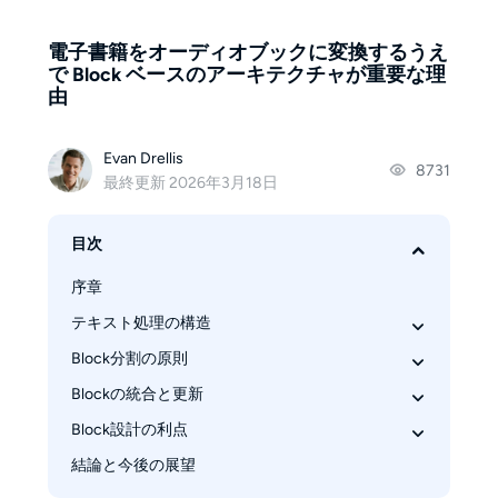
電子書籍をオーディオブックに変換するうえ
で Block ベースのアーキテクチャが重要な理
由
Evan Drellis
8731
最終更新 2026年3月18日
目次
序章
テキスト処理の構造
Block分割の原則
章と段落の処理
なぜBlockが重要なのか
Blockの統合と更新
言語別の文字数制限
BookFab Blockワークフロー
文の完全性を保持する
Block設計の利点
章単位の音声ファイル生成
章の境界制限
効率的なBlock再生成
結論と今後の展望
速度と並列処理
文脈の一貫性向上