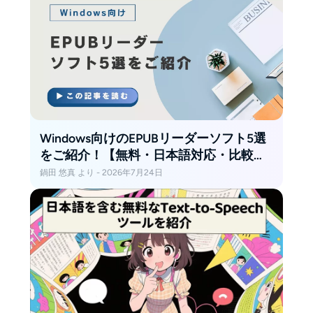
レンドを探求し、Reddit で知見を
共有し、デジタル読書文化に関す
るポッドキャストの制作を楽しん
でいます。
Windows向けのEPUBリーダーソフト5選
をご紹介！【無料・日本語対応・比較表
あり】
鍋田 悠真 より - 2026年7月24日