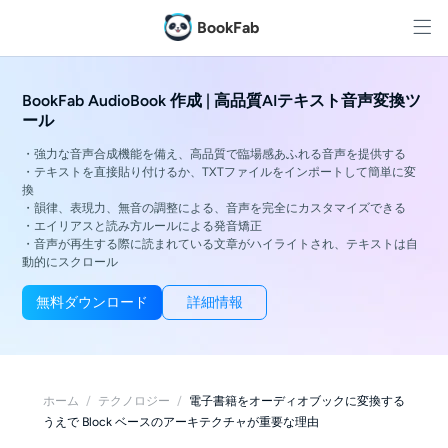
BookFab
BookFab AudioBook 作成 | 高品質AIテキスト音声変換ツ
ール
・強力な音声合成機能を備え、高品質で臨場感あふれる音声を提供する
・テキストを直接貼り付けるか、TXTファイルをインポートして簡単に変
換
・韻律、表現力、無音の調整による、音声を完全にカスタマイズできる
・エイリアスと読み方ルールによる発音矯正
・音声が再生する際に読まれている文章がハイライトされ、テキストは自
動的にスクロール
無料ダウンロード
詳細情報
ホーム
/
テクノロジー
/
電子書籍をオーディオブックに変換する
うえで Block ベースのアーキテクチャが重要な理由