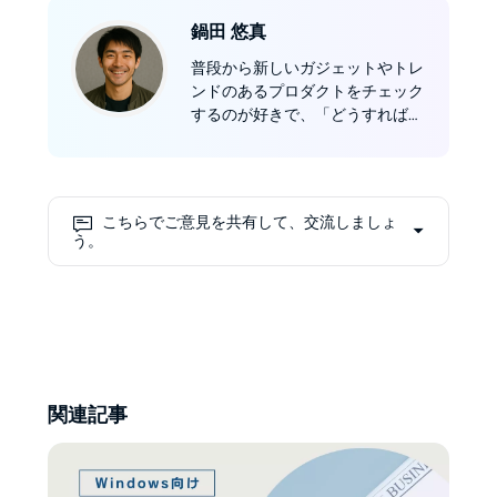
鍋田 悠真
普段から新しいガジェットやトレ
ンドのあるプロダクトをチェック
するのが好きで、「どうすれば読
書体験がもっと豊かになるのか」
を考えるのが楽しみのひとつで
す。電子書籍やデジタル製品を愛
する皆さんと感想やアイデアを共
こちらでご意見を共有して、交流しましょ
有しながら、読書を通して新しい
う。
発見をしていければ嬉しいです。
電子書籍の専門家として、電子書
籍リーダーやアプリ、デジタル読
書環境の最前線を研究していま
す。電子書籍関連プロダクトの企
画・運営にも携わり、最新ガジェ
ットや潮流プロダクトに精通。現
関連記事
在は Bookfabのコラムニストとし
て、豊かな読書体験を実現するた
めの知識と情報をわかりやすく発
信しています。