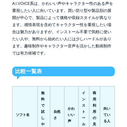
A.I.VOICE系は、かわいい声やキャラクター性のある声を
重視したい人に向いています。買い切り型や製品別の展
開が中心で、製品によって価格や収録スタイルが異なり
ます。感情表現を含めてキャラクター性を重視したい場
合は魅力がありますが、インストール不要で気軽に使い
たい人や、無料から始めたい人には少しハードルがあり
ます。趣味制作やキャラクター音声を活かした動画制作
では有力候補です。
比較一覧表
無
イ
商
料
ン
用
で
ス
利
かわ
向い
試
自然
ト
用
ソフト名
いい
てい
し
さ
ー
の
声
る人
や
ル
見