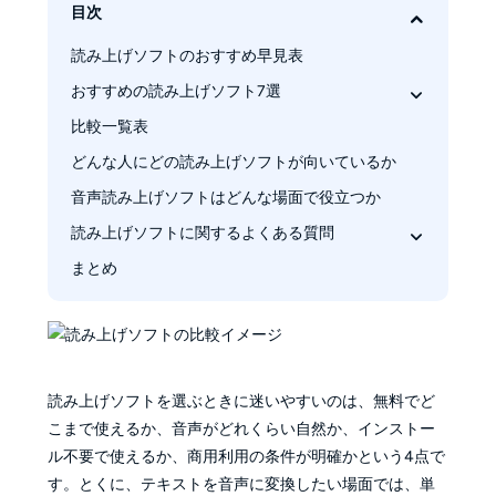
目次
読み上げソフトのおすすめ早見表
おすすめの読み上げソフト7選
比較一覧表
1. BookFab AudioBook 作成
2. VOICEVOX
どんな人にどの読み上げソフトが向いているか
3. 音読さん
音声読み上げソフトはどんな場面で役立つか
4. CoeFont
読み上げソフトに関するよくある質問
5. VoxBox
まとめ
無料の読み上げソフトと試用版の違いは何です
6. TTSReader
か
7. A.I.VOICE系
インストール不要で使える読み上げソフトはあ
りますか
自然な音声を求めるなら何を基準に選べばいい
読み上げソフトを選ぶときに迷いやすいのは、無料でど
ですか
こまで使えるか、音声がどれくらい自然か、インストー
商用利用まで考える場合に注意したいことは何
ル不要で使えるか、商用利用の条件が明確かという4点で
ですか
す。とくに、テキストを音声に変換したい場面では、単