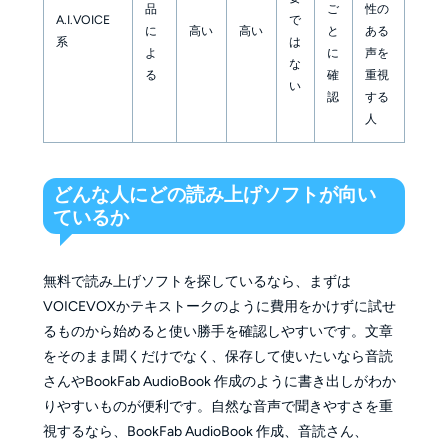
品
ご
性の
A.I.VOICE
で
に
高い
高い
と
ある
系
は
よ
に
声を
な
る
確
重視
い
認
する
人
どんな人にどの読み上げソフトが向い
ているか
無料で読み上げソフトを探しているなら、まずは
VOICEVOXかテキストークのように費用をかけずに試せ
るものから始めると使い勝手を確認しやすいです。文章
をそのまま聞くだけでなく、保存して使いたいなら音読
さんやBookFab AudioBook 作成のように書き出しがわか
りやすいものが便利です。自然な音声で聞きやすさを重
視するなら、BookFab AudioBook 作成、音読さん、