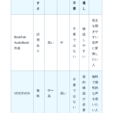
す
不
通
さ
要
し
長文
を聞
不
確
きや
試
要
認
BookFab
すい
用
で
し
AudioBook
高い
中
音声
あ
は
や
作成
に変
り
な
す
換し
い
い
たい
人
規
無料
不
約
で個
要
確
性的
無
中〜
で
VOICEVOX
高い
認
な声
料
高
は
が
を使
な
必
いた
い
要
い人