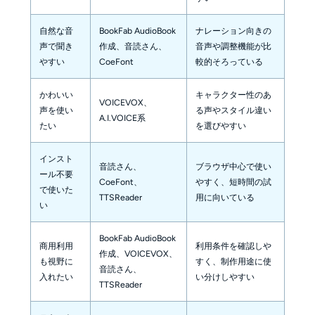
自然な音
BookFab AudioBook
ナレーション向きの
声で聞き
作成、音読さん、
音声や調整機能が比
やすい
CoeFont
較的そろっている
かわいい
キャラクター性のあ
VOICEVOX、
声を使い
る声やスタイル違い
A.I.VOICE系
たい
を選びやすい
インスト
音読さん、
ブラウザ中心で使い
ール不要
CoeFont、
やすく、短時間の試
で使いた
TTSReader
用に向いている
い
BookFab AudioBook
商用利用
利用条件を確認しや
作成、VOICEVOX、
も視野に
すく、制作用途に使
音読さん、
入れたい
い分けしやすい
TTSReader