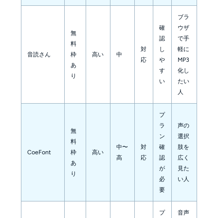
ブラ
確
ウザ
無
認
で手
料
対
し
軽に
音読さん
枠
高い
中
応
や
MP3
あ
す
化し
り
い
たい
人
プ
ラ
声の
無
ン
選択
料
中〜
対
確
肢を
CoeFont
枠
高い
高
応
認
広く
あ
が
見た
り
必
い人
要
プ
音声