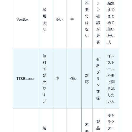
不
ラ
編集
試
要
ン
まで
用
で
確
まと
VoxBox
高い
中
あ
は
認
めて
り
な
が
使い
い
必
たい
要
人
無
イン
有
料
スト
料
で
ール
プ
始
対
不要
TTSReader
中
低い
ラ
め
応
で聞
ン
や
き流
前
す
した
提
い
い人
キャ
製
ラク
不
製
品
ター
要