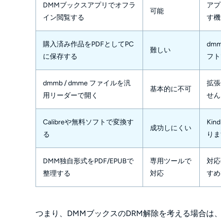
DMMブックスアプリでオフラ
アプ
可能
イン閲覧する
す機
購入済み作品をPDFとしてPC
dm
難しい
に保存する
フト
dmmb / dmme ファイルを汎
拡張
基本的に不可
用リーダーで開く
せん
Calibreや無料ソフトで変換す
Ki
成功しにくい
る
りま
DMM独自形式をPDF/EPUBで
専用ツールで
対応
整理する
対応
すめ
つまり、DMMブックスのDRM解除を考える場合は