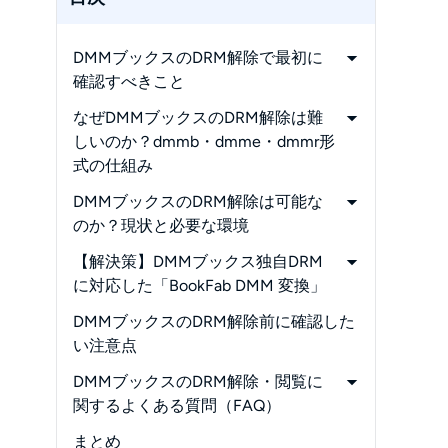
DMMブックスのDRM解除で最初に
確認すべきこと
-
公式アプリのダウンロードとDRM解
なぜDMMブックスのDRM解除は難
除は何が違う？
しいのか？dmmb・dmme・dmmr形
式の仕組み
-
DMMブックスで使われるdmmb・
DMMブックスのDRM解除は可能な
dmme・dmmr形式の違い
のか？現状と必要な環境
-
漫画・写真集の「dmmb」は、ただ
-
1. DMMブックス公式アプリの対応環
【解決策】DMMブックス独自DRM
の画像圧縮ではない
境を確認する
に対応した「BookFab DMM 変換」
-
dmme／dmmrはEPUB系だが、一般
-
2. Calibreや一般的なDRM解除ソフト
-
BookFab DMM 変換を使ったDMM電
DMMブックスのDRM解除前に確認した
的なEPUBとして自由に扱えるわけで
では対応しにくい
子書籍の保存手順
い注意点
はない
-
Calibre・Epubor・BookFab DMM 変
-
アカウントと紐付いた閲覧制限
DMMブックスのDRM解除・閲覧に
換の違い
関するよくある質問（FAQ）
-
3. DMM独自のDRMに対応した変換ツ
-
ールを使う
Q1. DMMブックスの電子書籍は、な
まとめ