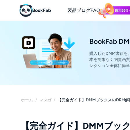
BookFab
製品
ブログ
FAQs
最大65% 
電子書籍
オーディオブック
BookFab DM
マンガ
購入したDMM書籍を
本を制限なく閲覧画質
マガジン
レクション全体に簡単
テクノロジー
ホーム
/
マンガ
/
【完全ガイド】DMMブックスのDRM
【完全ガイド】DMMブック