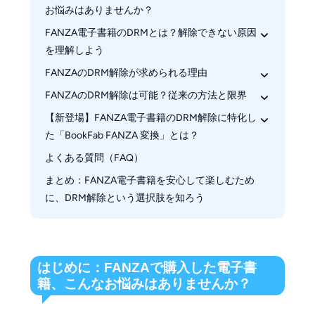
お悩みはありませんか？
FANZA電子書籍のDRMとは？解除できない原因
を理解しよう
FANZAのDRM解除が求められる理由
DRM（デジタル著作権管理）とは何か
なぜFANZAの電子書籍は専用アプリに依存する
FANZAのDRM解除は可能？従来の方法と限界
端末やアプリを自由に選べないストレス
のか
サービス依存による将来的な不安
【新登場】FANZA電子書籍のDRM解除に特化し
スクリーンショット保存が推奨されない理由
た「BookFab FANZA 変換」とは？
コレクション性の高い作品ほど「長期保管した
古い解除ツールの問題点（非対応・不安定・再
い」ニーズが強い
現性）
よくある質問（FAQ）
BookFab FANZA 変換の使い方：FANZA電子書
籍のDRMを解除する手順
まとめ：FANZA電子書籍を安心して楽しむため
に、DRM解除という選択肢を知ろう
はじめに：FANZAで購入した電子書
籍、こんなお悩みはありませんか？