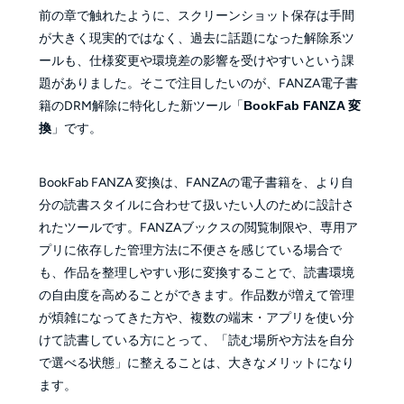
前の章で触れたように、スクリーンショット保存は手間
が大きく現実的ではなく、過去に話題になった解除系ツ
ールも、仕様変更や環境差の影響を受けやすいという課
題がありました。そこで注目したいのが、FANZA電子書
籍のDRM解除に特化した新ツール「
BookFab FANZA 変
換
」です。
BookFab FANZA 変換は、FANZAの電子書籍を、より自
分の読書スタイルに合わせて扱いたい人のために設計さ
れたツールです。FANZAブックスの閲覧制限や、専用ア
プリに依存した管理方法に不便さを感じている場合で
も、作品を整理しやすい形に変換することで、読書環境
の自由度を高めることができます。作品数が増えて管理
が煩雑になってきた方や、複数の端末・アプリを使い分
けて読書している方にとって、「読む場所や方法を自分
で選べる状態」に整えることは、大きなメリットになり
ます。