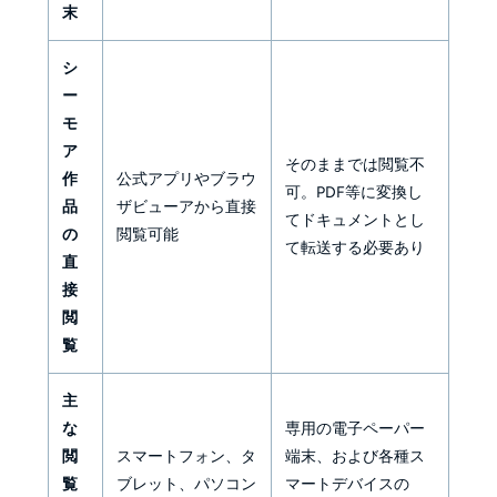
末
シ
ー
モ
ア
そのままでは閲覧不
作
公式アプリやブラウ
可。PDF等に変換し
品
ザビューアから直接
てドキュメントとし
の
閲覧可能
て転送する必要あり
直
接
閲
覧
主
な
専用の電子ペーパー
閲
スマートフォン、タ
端末、および各種ス
覧
ブレット、パソコン
マートデバイスの