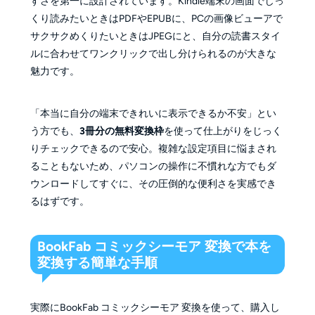
すさを第一に設計されています。Kindle端末の画面でじっ
くり読みたいときはPDFやEPUBに、PCの画像ビューアで
サクサクめくりたいときはJPEGにと、自分の読書スタイ
ルに合わせてワンクリックで出し分けられるのが大きな
魅力です。
「本当に自分の端末できれいに表示できるか不安」とい
う方でも、
3冊分の無料変換枠
を使って仕上がりをじっく
りチェックできるので安心。複雑な設定項目に悩まされ
ることもないため、パソコンの操作に不慣れな方でもダ
ウンロードしてすぐに、その圧倒的な便利さを実感でき
るはずです。
BookFab コミックシーモア 変換で本を
変換する簡単な手順
実際にBookFab コミックシーモア 変換を使って、購入し