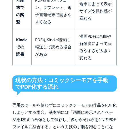
別端
PDF対応のパソコ
端末によって表示
末で
ン、タブレット、電
サイズや操作感が
の閲
子書籍端末で開きや
変わる
覧
すくなる
漫画PDFは余白や
Kindle
PDFをKindle端末に
解像度によって読
での
転送して読める場合
みやすさが大きく
読書
がある
変わる
現状の方法：コミックシーモアを手動
でPDF化する流れ
専用のツールを使わずにコミックシーモアの作品をPDF化
しようとする場合、基本的には「画面に表示されたペー
ジを1枚ずつ画像として保存し、後からそれらを1つのPDF
ファイルに結合する」という力技の手順を踏むことにな