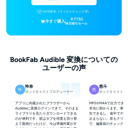
100%安全（ウィルスチェック済）
￥7750
今すぐ購入
本日税引セール
BookFab Audible 変換についての
ユーザーの声
怜奈
悠斗
怜
悠
ポッドキャストプロデューサー
ポッドキャストエ
アプリに内蔵されたブラウザーから
MP3やM4Aで出力できる
Audibleに直接ログインできて、そのまま
本当に助かります。車で
ライブラリを見たりダウンロードできる
生できるし、途中でデバ
のが便利です。前はタブを何度も切り替
止まらない。音もクリア
えて面倒だったけど、今は準備作業がす
で、編集前のチェックが