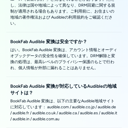
し、法律は国や地域によって異なり、DRM回避に関する規
制が適用される場合もあります。ご利用前に、お住まいの
地域の著作権法および Audibleの利用規約をご確認くださ
い。
BookFab Audible 変換は安全ですか？
はい。BookFab Audible 変換は、アカウント情報とオーディ
オブックデータの安全性を確保しています。DRM解除と変
換の処理は、最高レベルのプライバシー保護のもとで行わ
れ、個人情報が外部に漏れることはありません。
BookFab Audible 変換が対応しているAudibleの地域
サイトは？
BookFab Audible 変換は、以下の主要なAudible地域サイト
に対応しています： audible.com / audible.co.jp / audible.de
/ audible.fr / audible.co.uk / audible.ca / audible.es / audible.it
/ audible.in / audible.com.au