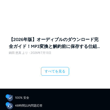
【2026年版】オーディブルのダウンロード完
全ガイド！MP3変換と解約前に保存する仕組
み・注意点
鍋田 悠真 より - 2026年7月13日
すべてを見る
100% 安全
48時間以内問題応答